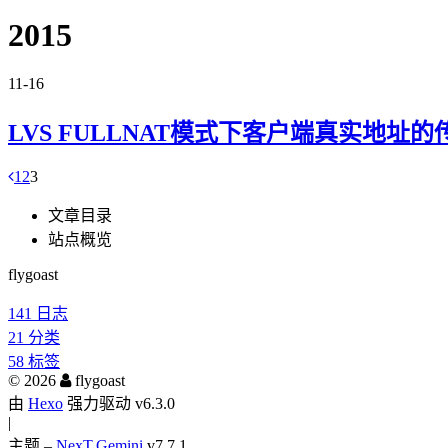
2015
11-16
LVS FULLNAT模式下客户端真实地址的
1
2
3
文章目录
站点概览
flygoast
141
日志
21
分类
58
标签
©
2026
flygoast
由
Hexo
强力驱动 v6.3.0
|
主题 –
NexT.Gemini
v7.7.1