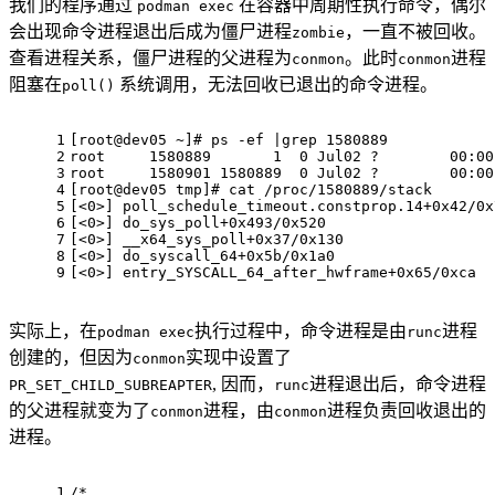
我们的程序通过
在容器中周期性执行命令，偶尔
podman exec
会出现命令进程退出后成为僵尸进程
，一直不被回收。
zombie
查看进程关系，僵尸进程的父进程为
。此时
进程
conmon
conmon
阻塞在
系统调用，无法回收已退出的命令进程。
poll()
1
[root@dev05 ~]# ps -ef |grep 1580889
2
root     1580889       1  0 Jul02 ?        00:00
3
root     1580901 1580889  0 Jul02 ?        00:00
4
[root@dev05 tmp]# cat /proc/1580889/stack
5
[<0>] poll_schedule_timeout.constprop.14+0x42/0x
6
[<0>] do_sys_poll+0x493/0x520
7
[<0>] __x64_sys_poll+0x37/0x130
8
[<0>] do_syscall_64+0x5b/0x1a0
9
[<0>] entry_SYSCALL_64_after_hwframe+0x65/0xca
实际上，在
执行过程中，命令进程是由
进程
podman exec
runc
创建的，但因为
实现中设置了
conmon
, 因而，
进程退出后，命令进程
PR_SET_CHILD_SUBREAPTER
runc
的父进程就变为了
进程，由
进程负责回收退出的
conmon
conmon
进程。
1
/*