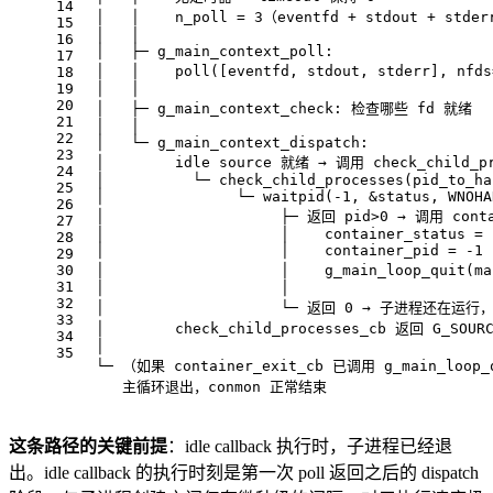
14
  │   │    n_poll = 3（eventfd + stdout + stde
15
  │   │
16
  │   ├─ g_main_context_poll:
17
  │   │    poll([eventfd, stdout, stderr], nf
18
19
  │   │
20
  │   ├─ g_main_context_check: 检查哪些 fd 就绪
21
  │   │
22
  │   └─ g_main_context_dispatch:
23
  │        idle source 就绪 → 调用 check_child_pr
24
  │          └─ check_child_processes(pid_to_ha
25
  │               └─ waitpid(-1, &status, WNOHA
26
  │                    ├─ 返回 pid>0 → 调用 conta
27
  │                    │    container_status = 
28
  │                    │    container_pid = -1
29
30
  │                    │    g_main_loop_quit
31
  │                    │
32
  │                    └─ 返回 0 → 子进程还在
33
  │        check_child_processes_cb 返回 G_SOUR
34
  │
35
  └─ （如果 container_exit_cb 已调用 g_main_loop_
     主循环退出，conmon 正常结束
这条路径的关键前提
：idle callback 执行时，子进程已经退
出。idle callback 的执行时刻是第一次 poll 返回之后的 dispatch