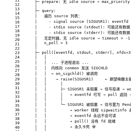
11
      ├─ prepare: 无 idle source → max_priority
12
      │
13
      ├─ query:
14
      │   遍历 source 列表：
15
      │     - signal source (SIGUSR1): event
16
17
      │     - stdio source (stdout): 可能还有数
18
      │     - stdio source (stderr): 可能还有数
19
      │   无定时器、无 idle source → timeout = 
20
      │   n_poll = 3
21
      │
22
      ├─ poll([eventfd, stdout, stderr], nfds
23
24
      │   │
25
      │   │  ... 子进程退出 ...
26
      │   │  内核向 conmon 发送 SIGCHLD
27
      │   │  → on_sigchld() 被调用
28
29
      │   │    → raise(SIGUSR1)     ← 期望唤醒
30
      │   │      │
31
      │   │      ├─ SIGUSR1 未阻塞 → 信号投递 → w
32
      │   │      │   → eventfd 可写 → poll 返回 →
33
      │   │      │
34
      │   │      └─ SIGUSR1 被阻塞 → 信号置为 Pend
35
36
      │   │          → worker 线程 sigwaitinf
37
      │   │          → eventfd 永远不会可读
38
      │   │          → poll() 没有 fd 就绪
39
      │   │          → 永久卡死 💀
40