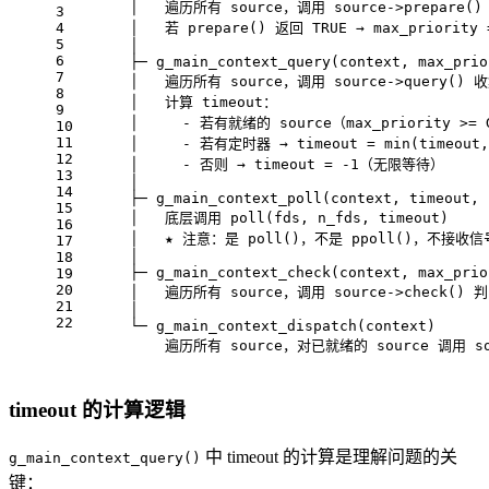
      │   遍历所有 source，调用 source->prepare()
3
4
      │   若 prepare() 返回 TRUE → max_priority =
5
      │
6
      ├─ g_main_context_query(context, max_prio
7
      │   遍历所有 source，调用 source->query() 
8
      │   计算 timeout：
9
      │     - 若有就绪的 source（max_priority >= G
10
11
      │     - 若有定时器 → timeout = min(time
12
      │     - 否则 → timeout = -1（无限等待）
13
      │
14
      ├─ g_main_context_poll(context, timeout, 
15
      │   底层调用 poll(fds, n_fds, timeout)
16
      │   ★ 注意：是 poll()，不是 ppoll()，不接
17
      │
18
      ├─ g_main_context_check(context, max_prio
19
20
      │   遍历所有 source，调用 source->check()
21
      │
22
      └─ g_main_context_dispatch(context)
          遍历所有 source，对已就绪的 source 调用 sou
timeout 的计算逻辑
中 timeout 的计算是理解问题的关
g_main_context_query()
键：