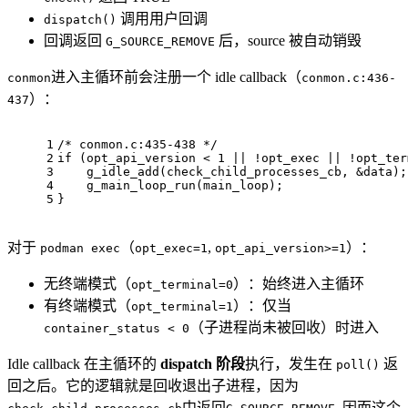
调用用户回调
dispatch()
回调返回
后，source 被自动销毁
G_SOURCE_REMOVE
进入主循环前会注册一个 idle callback（
conmon
conmon.c:436-
）：
437
1
/* conmon.c:435-438 */
2
if
 (opt_api_version < 
1
 || !opt_exec || !opt_ter
3
    g_idle_add(check_child_processes_cb, &data);
4
    g_main_loop_run(main_loop);                 
5
}
对于
（
,
）：
podman exec
opt_exec=1
opt_api_version>=1
无终端模式（
）：始终进入主循环
opt_terminal=0
有终端模式（
）：仅当
opt_terminal=1
（子进程尚未被回收）时进入
container_status < 0
Idle callback 在主循环的
dispatch 阶段
执行，发生在
返
poll()
回之后。它的逻辑就是回收退出子进程，因为
中返回
, 因而这个