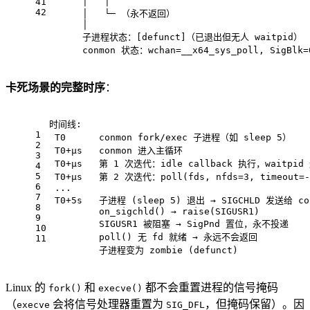
      │   │
41
42
      │   └─ （永不返回）
      │
      子进程状态：[defunct]（已退出但无人 waitpid）
      conmon 状态：wchan=__x64_sys_poll, SigBlk=
卡死场景的完整时序
：
时间线:
1
 T0      conmon fork/exec 子进程（如 sleep 5）
2
 T0+μs   conmon 进入主循环
3
 T0+μs   第 1 次迭代：idle callback 执行，waitp
4
5
 T0+μs   第 2 次迭代：poll(fds, nfds=3, timeout
6
 ...
7
 T0+5s   子进程 (sleep 5) 退出 → SIGCHLD 发送给 co
8
         on_sigchld() → raise(SIGUSR1)
9
         SIGUSR1 被阻塞 → SigPnd 置位，永不投递
10
         poll() 无 fd 就绪 → 永远不会返回
11
         子进程变为 zombie (defunct)
Linux 的
和
都不会重置进程的信号掩码
fork()
execve()
（
会将信号处理器重置为
，但掩码保留）。因
execve
SIG_DFL