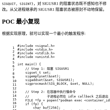
，对 SIGUSR1 的阻塞状态既不感知也不修
SIGQUIT, SIGINT}
改。从父进程继承的 SIGUSR1 阻塞状态被原封不动地保留。
POC 最小复现
根据实现原理，就可以实现一个最小的触发程序:
#
include
<signal.h>
1
#
include
<stdio.h>
2
#
include
<stdlib.h>
3
#
include
<unistd.h>
4
5
int
main
()
 {
6
// Step 1: 阻塞 SIGUSR1
7
sigset_t
set
;
8
    sigemptyset(&
set
);
9
    sigaddset(&
set
, SIGUSR1);
10
    sigprocmask(SIG_BLOCK, &
set
, 
NULL
);
11
12
// Step 2: 在容器中执行慢命令
13
14
//         子进程必然在 idle callback 之后退出
15
    FILE *fp = popen(
"podman exec <container_id
16
if
 (fp) {
17
char
 buf[
256
];