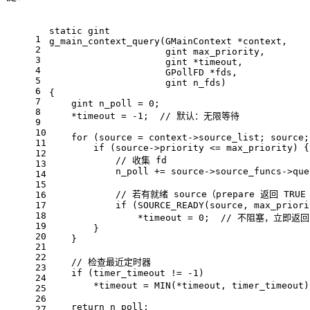
static
 gint
1
g_main_context_query
(GMainContext *context,
2
                     gint max_priority,
3
                     gint *timeout,
4
                     GPollFD *fds,
5
                     gint n_fds)
6
{
7
    gint n_poll = 
0
;
8
    *timeout = 
-1
;  
// 默认：无限等待
9
10
for
 (source = context->source_list; source;
11
if
 (source->priority <= max_priority) {
12
// 收集 fd
13
            n_poll += source->source_funcs->que
14
15
// 若有就绪 source（prepare 返回 TRU
16
17
if
 (SOURCE_READY(source, max_priori
18
                *timeout = 
0
;  
// 不阻塞，立即返回 
19
        }
20
    }
21
22
// 检查最近定时器
23
if
 (timer_timeout != 
-1
)
24
        *timeout = MIN(*timeout, timer_timeout)
25
26
return
 n_poll;
27