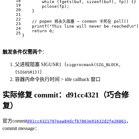
18
while
 (fgets(buf, 
sizeof
(buf), fp)) {}
19
        pclose(fp);
20
    }
21
22
// popen 将永久阻塞 — conmon 卡死在 poll()
23
printf
(
"This line will never be reached\n"
)
24
return
0
;
25
}
触发条件仅需两个
：
父进程阻塞 SIGUSR1（
sigprocmask(SIG_BLOCK,
）
{SIGUSR1})
容器内命令执行时间 > idle callback 窗口
实际修复 commit：d91cc4321（巧合修
复）
官方commit
，
d91cc4321797eaa84dcfb7863e91632d2fe26861
commit message：