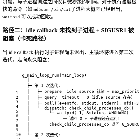
阶段，与子进程创建之间仅有微秒级的间隔。对于执行速度极
快的命令（如
子进程大概率已经退出，
md5sum /bin/cat
可以成功回收。
waitpid
路径二：idle callback 未找到子进程 + SIGUSR1 被
阻塞（卡死路径）
当 idle callback 执行时子进程尚未退出，主循环将进入第二次
迭代，走向永久阻塞：
g_main_loop_run(main_loop)
  │
  ├─ 第 1 次迭代:
  │   ├─ prepare: idle source 就绪 → max_priorit
1
2
  │   ├─ query: timeout = 0（idle source 存在）
3
  │   ├─ poll([eventfd, stdout, stderr], nfds
4
  │   └─ dispatch: check_child_processes_cb()
5
  │        └─ waitpid(-1, &status, WNOHANG)
6
  │             └─ 返回 0 ← 子进程还在运行！
7
  │        check_child_processes_cb 返回 G_SOUR
8
  │
9
10
  └─ 第 2 次迭代: