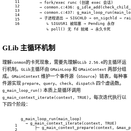
11
        → fork/exec runc (创建 exec 会话)
12
        → conmon.c:436: g_idle_add(check_child_
13
        → conmon.c:437: g_main_loop_run(main
14
        → 子进程退出 → SIGCHLD → on_sigchld → rai
15
16
           ↳ SIGUSR1 被阻塞 → Pending 永存
           ↳ poll() 无 fd 就绪 → 永久卡死
GLib 主循环机制
理解
的卡死现象，需要先理解
的主循环运
conmon
GLib 2.56.4
行机制。
主循环由
和
两部分组
GLib
GMainLoop
GMainContext
成。
维护一个事件源（
）链表，每种事
GMainContext
GSource
件源实现
、
、
、
四个虚函数。
prepare
query
check
dispatch
本质上是循环调用
g_main_loop_run()
，每次迭代执行以
g_main_context_iterate(context, TRUE)
下四个阶段：
g_main_loop_run(main_loop)
  → g_main_context_iterate(context, TRUE)      
1
      ├─ g_main_context_prepare(context, &max_p
2