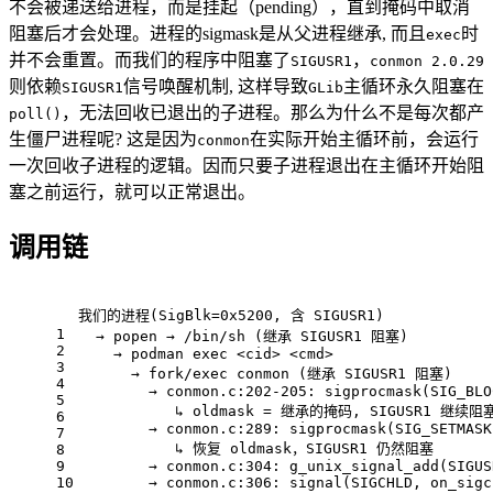
不会被递送给进程，而是挂起（pending），直到掩码中取消
阻塞后才会处理。进程的sigmask是从父进程继承, 而且
时
exec
并不会重置。而我们的程序中阻塞了
，
SIGUSR1
conmon 2.0.29
则依赖
信号唤醒机制, 这样导致
主循环永久阻塞在
SIGUSR1
GLib
，无法回收已退出的子进程。那么为什么不是每次都产
poll()
生僵尸进程呢? 这是因为
在实际开始主循环前，会运行
conmon
一次回收子进程的逻辑。因而只要子进程退出在主循环开始阻
塞之前运行，就可以正常退出。
调用链
我们的进程(SigBlk=0x5200, 含 SIGUSR1)
1
  → popen → /bin/sh (继承 SIGUSR1 阻塞)
2
    → podman exec <cid> <cmd>
3
      → fork/exec conmon (继承 SIGUSR1 阻塞)
4
        → conmon.c:202-205: sigprocmask(SIG_BLO
5
           ↳ oldmask = 继承的掩码, SIGUSR1 继续阻
6
        → conmon.c:289: sigprocmask(SIG_SETMASK
7
           ↳ 恢复 oldmask，SIGUSR1 仍然阻塞
8
9
        → conmon.c:304: g_unix_signal_add(SIGUS
10
        → conmon.c:306: signal(SIGCHLD, on_sigc