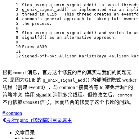
1
Stop using g_unix_signal_add() to avoid threads
2
g_unix_signal_add() is implemented via an impli
3
thread in GLib.  This thread creates an eventfd
4
conmon's general approach to taking full owners
5
the process.
6
7
Stop using g_unix_signal_add() and switch to us
8
signalfd() as an alternative approach.
9
10
Fixes #330
11
12
Signed-off-by: Allison Karlitskaya <allison.kar
根据
消息，官方这个修复的目的其实与我们的问题无
commit
关, 是因为GLib 的
内部创建隐式 worker
g_unix_signal_add()
线程（创建 eventfd），与 conmon “接管所有 fd 避免泄漏” 的
策略冲突, 换用 signalfd 消除多余线程。但修改之后，
conmon
不再依赖
信号，因而巧合的修复了这个卡死的问题。
SIGUSR1
# conmon
执行nginx -t修改临时目录属主
文章目录