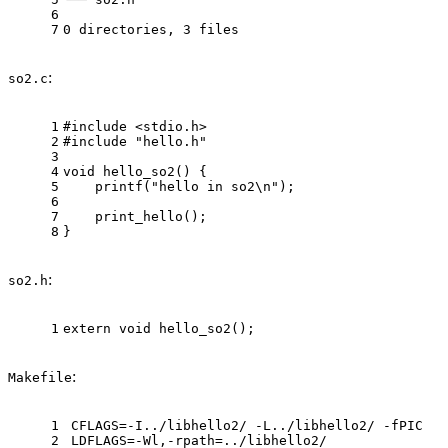
6
7
0 directories, 3 files
:
so2.c
1
#
include
<stdio.h>
2
#
include
"hello.h"
3
4
void
hello_so2
()
 {
5
printf
(
"hello in so2\n"
);
6
7
    print_hello();
8
}
:
so2.h
1
extern
void
hello_so2
()
;
:
Makefile
1
CFLAGS=-I../libhello2/ -L../libhello2/ -fPIC
2
LDFLAGS=-Wl,-rpath=../libhello2/