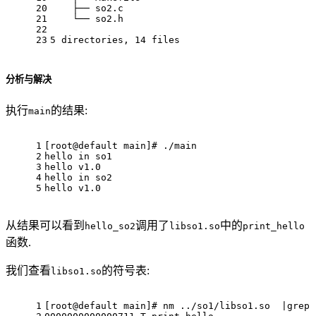
20
    ├── so2.c
21
    └── so2.h
22
23
5 directories, 14 files
分析与解决
执行
的结果:
main
1
[root@default main]
# ./main
2
hello 
in
 so1
3
hello v1.0
4
hello 
in
 so2
5
hello v1.0
从结果可以看到
调用了
中的
hello_so2
libso1.so
print_hello
函数.
我们查看
的符号表:
libso1.so
1
[root@default main]
# nm ../so1/libso1.so  |grep 