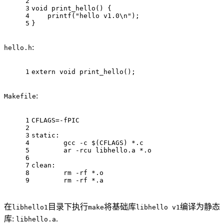
2
3
void
print_hello
()
 {
4
printf
(
"hello v1.0\n"
);
5
}
:
hello.h
1
extern
void
print_hello
()
;
:
Makefile
1
CFLAGS=-fPIC
2
3
static:
4
	gcc -c 
$(CFLAGS)
 *.c
5
	ar -rcu libhello.a *.o
6
7
clean:
8
	rm -rf *.o
9
	rm -rf *.a
在
目录下执行
将基础库
编译为静态
libhello1
make
libhello v1
库:
.
libhello.a