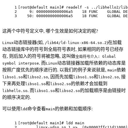
1
[root@default main]
# readelf -s ../libhello2/lib
2
     9: 00000000000006a5    18 FUNC    GLOBAL DE
3
    50: 00000000000006a5    18 FUNC    GLOBAL DE
这两个中符号定义中, 哪个生效是如何决定的呢?
动态链接器(如,
)在加载
Linux
/lib64/ld-linux-x86-64.so.2
动态链接库中的符号到全局符号表时, 如果相同的符号已经存
在, 则后加入的符号将被忽略, 这叫做
全局符号介入: Global
. 而
动态链接器加载所依赖的动态库是
symbol interpose
Linux
按照广度优先的顺序进行的. 以我们的例子来说就是,
依赖
main
和
, 因而先加载
和
, 接
libso1.so
libso2.so
libso1.so
libso2.so
下来再处理
和
的依赖才会加载到
libso1.so
libso2.so
. 而
和
的加载顺序是由链接时
libhello.so
libso1.so
libso2.so
的顺序决定的.
可以使用
命令查看
的依赖和加载顺序:
ldd
main
1
[root@default main]
# ldd main
2
	linux-vdso.so.1 =>  (0x00007ffc11d11000)