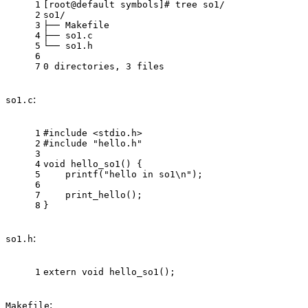
1
[root@default symbols]
# tree so1/
2
so1/
3
├── Makefile
4
├── so1.c
5
└── so1.h
6
7
0 directories, 3 files
:
so1.c
1
#
include
<stdio.h>
2
#
include
"hello.h"
3
4
void
hello_so1
()
 {
5
printf
(
"hello in so1\n"
);
6
7
    print_hello();
8
}
:
so1.h
1
extern
void
hello_so1
()
;
:
Makefile