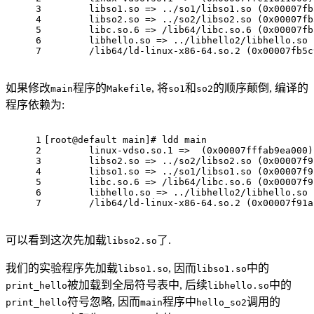
3
	libso1.so => ../so1/libso1.so (0x00007f
4
	libso2.so => ../so2/libso2.so (0x00007f
5
	libc.so.6 => /lib64/libc.so.6 (0x00007f
6
	libhello.so => ../libhello2/libhello.so
7
	/lib64/ld-linux-x86-64.so.2 (0x00007fb5
如果修改
程序的
, 将
和
的顺序颠倒, 编译的
main
Makefile
so1
so2
程序依赖为:
1
[root@default main]
# ldd main
2
	linux-vdso.so.1 =>  (0x00007fffab9ea000)
3
	libso2.so => ../so2/libso2.so (0x00007f
4
	libso1.so => ../so1/libso1.so (0x00007f
5
	libc.so.6 => /lib64/libc.so.6 (0x00007f
6
	libhello.so => ../libhello2/libhello.so
7
	/lib64/ld-linux-x86-64.so.2 (0x00007f91
可以看到这次先加载
了.
libso2.so
我们的实验程序先加载
, 因而
中的
libso1.so
libso1.so
被加载到全局符号表中, 后续
中的
print_hello
libhello.so
符号忽略, 因而
程序中
调用的
print_hello
main
hello_so2