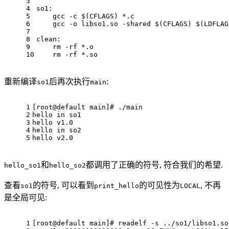
3
4
so1:
5
    gcc -c 
$(CFLAGS)
 *.c
6
    gcc -o libso1.so -shared 
$(CFLAGS)
$(LDFLAG
7
8
clean:
9
    rm -rf *.o
10
    rm -rf *.so
重新编译
后再次执行
:
so1
main
1
[root@default main]
# ./main
2
hello 
in
 so1
3
hello v1.0
4
hello 
in
 so2
5
hello v2.0
和
都调用了正确的符号, 符合我们的希望.
hello_so1
hello_so2
查看
的符号, 可以看到
的可见性为
, 不再
so1
print_hello
LOCAL
是全局可见:
1
[root@default main]
# readelf -s ../so1/libso1.so