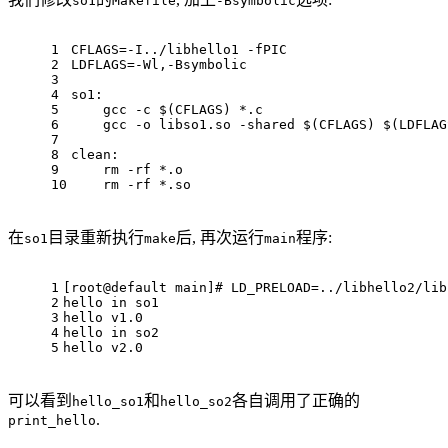
so1
Makefile
-Bsymbolic
1
CFLAGS=-I../libhello1 -fPIC
2
LDFLAGS=-Wl,-Bsymbolic
3
4
so1:
5
    gcc -c 
$(CFLAGS)
 *.c
6
    gcc -o libso1.so -shared 
$(CFLAGS)
$(LDFLAG
7
8
clean:
9
    rm -rf *.o
10
    rm -rf *.so
在
目录重新执行
后, 再次运行
程序:
so1
make
main
1
[root@default main]
# LD_PRELOAD=../libhello2/lib
2
hello 
in
 so1
3
hello v1.0
4
hello 
in
 so2
5
hello v2.0
可以看到
和
各自调用了正确的
hello_so1
hello_so2
.
print_hello