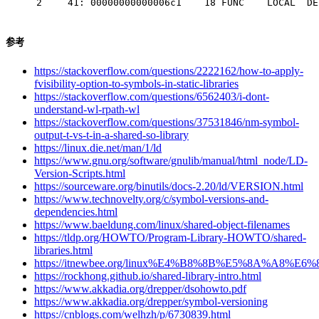
2
    41: 00000000000006c1    18 FUNC    LOCAL  DE
参考
https://stackoverflow.com/questions/2222162/how-to-apply-
fvisibility-option-to-symbols-in-static-libraries
https://stackoverflow.com/questions/6562403/i-dont-
understand-wl-rpath-wl
https://stackoverflow.com/questions/37531846/nm-symbol-
output-t-vs-t-in-a-shared-so-library
https://linux.die.net/man/1/ld
https://www.gnu.org/software/gnulib/manual/html_node/LD-
Version-Scripts.html
https://sourceware.org/binutils/docs-2.20/ld/VERSION.html
https://www.technovelty.org/c/symbol-versions-and-
dependencies.html
https://www.baeldung.com/linux/shared-object-filenames
https://tldp.org/HOWTO/Program-Library-HOWTO/shared-
libraries.html
https://itnewbee.org/linux%E4%B8%8B%E5%8A%
https://rockhong.github.io/shared-library-intro.html
https://www.akkadia.org/drepper/dsohowto.pdf
https://www.akkadia.org/drepper/symbol-versioning
https://cnblogs.com/welhzh/p/6730839.html