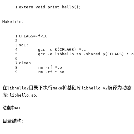
1
extern
void
print_hello
()
;
:
Makefile
1
CFLAGS=-fPIC
2
3
so1:
4
	gcc -c 
$(CFLAGS)
 *.c
5
	gcc -o libhello.so -shared 
$(CFLAGS)
 *.o
6
7
clean:
8
	rm -rf *.o
9
	rm -rf *.so
在
目录下执行
将基础库
编译为动态
libhello2
make
libhello v2
库:
.
libhello.so
动态库
so1
目录结构: