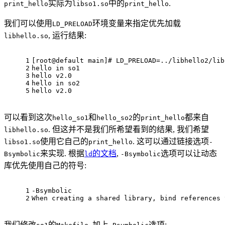
实际为
中的
.
print_hello
libso1.so
print_hello
我们可以使用
环境变量来指定优先加载
LD_PRELOAD
, 运行结果:
libhello.so
1
[root@default main]
# LD_PRELOAD=../libhello2/lib
2
hello 
in
 so1
3
hello v2.0
4
hello 
in
 so2
5
hello v2.0
可以看到这次
和
的
都来自
hello_so1
hello_so2
print_hello
. 但这并不是我们所希望看到的结果, 我们希望
libhello.so
使用它自己的
. 这可以通过链接选项
libso1.so
print_hello
-
来实现. 根据
的文档
,
选项可以让动态
Bsymbolic
ld
-Bsymbolic
库优先使用自己的符号:
1
-Bsymbolic
2
When creating a shared library, bind references 
我们修改
的
, 加上
选项: