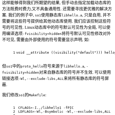
这样能够得到我们所期望的结果, 但手动去指定加载动态库的
方法既费时费力,又不具备通用性. 还需要寻找更优雅的解决方
案. 我们的例子中,
使用静态库
, 只是自用, 并不
so1
libhello.a
需要将这些符号提供给其他动态库使用. 我们应该控制这些符
号的可见性. Linux动态库中的符号默认可见性为全局, 可以使
用编译选项
将符号默认可见性修改对外
-fvisibility=hidden
不可见, 需要由外部使用的符号需要显示声明, 如:
1
void __attribute ((visibility("default"))) hello
但
中的
符号来源于
,
so1
proto_hello
libhello.a
-
对来自静态库的符号并不生效. 可以使用
fvisibility=hidden
链接选项
来将所有静态库的符号屏
-Wl,--exclude-libs,ALL
蔽.
我们修改
的
:
so1
Makefile
1
CFLAGS=-I../libhello1 -fPIC
2
LDFLAGS=-Wl,-Bsymbolic -Wl,--exclude-libs,ALL