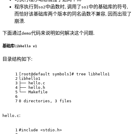
程序执行到
中函数时, 调用了
中的基础库的符号,
so2
so1
而恰好该基础库两个版本的同名函数不兼容, 因而出现了
崩溃.
下面通过
代码来说明如何解决这个问题.
demo
基础库
libhello v1
目录结构如下:
1
[root@default symbols]
# tree libhello1
2
libhello1
3
├── hello.c
4
├── hello.h
5
└── Makefile
6
7
0 directories, 3 files
:
hello.c
1
#
include
<stdio.h>