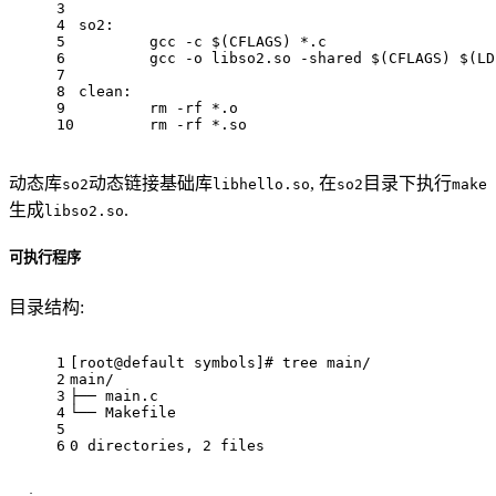
3
4
so2:
5
	gcc -c 
$(CFLAGS)
 *.c
6
	gcc -o libso2.so -shared 
$(CFLAGS)
$(LD
7
8
clean:
9
	rm -rf *.o
10
	rm -rf *.so
动态库
动态链接基础库
, 在
目录下执行
so2
libhello.so
so2
make
生成
.
libso2.so
可执行程序
目录结构:
1
[root@default symbols]
# tree main/
2
main/
3
├── main.c
4
└── Makefile
5
6
0 directories, 2 files