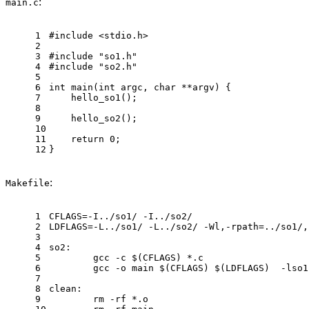
:
main.c
1
#
include
<stdio.h>
2
3
#
include
"so1.h"
4
#
include
"so2.h"
5
6
int
main
(
int
 argc, 
char
 **argv)
 {
7
    hello_so1();
8
9
    hello_so2();
10
11
return
0
;
12
}
:
Makefile
1
CFLAGS=-I../so1/ -I../so2/
2
LDFLAGS=-L../so1/ -L../so2/ -Wl,-rpath=../so1/,
3
4
so2:
5
	gcc -c 
$(CFLAGS)
 *.c
6
	gcc -o main 
$(CFLAGS)
$(LDFLAGS)
  -lso1
7
8
clean:
9
	rm -rf *.o