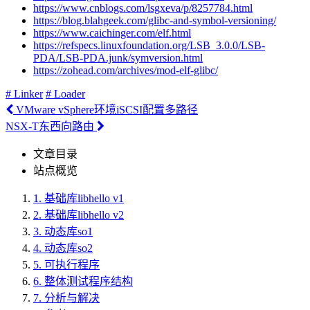
https://www.cnblogs.com/lsgxeva/p/8257784.html
https://blog.blahgeek.com/glibc-and-symbol-versioning/
https://www.caichinger.com/elf.html
https://refspecs.linuxfoundation.org/LSB_3.0.0/LSB-
PDA/LSB-PDA.junk/symversion.html
https://zohead.com/archives/mod-elf-glibc/
# Linker
# Loader
VMware vSphere环境iSCSI配置多路径
NSX-T东西向路由
文章目录
站点概览
1.
基础库libhello v1
2.
基础库libhello v2
3.
动态库so1
4.
动态库so2
5.
可执行程序
6.
整体测试程序结构
7.
分析与解决