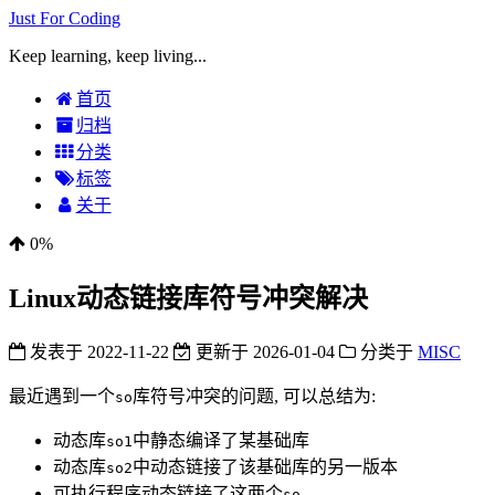
Just For Coding
Keep learning, keep living...
首页
归档
分类
标签
关于
0%
Linux动态链接库符号冲突解决
发表于
2022-11-22
更新于
2026-01-04
分类于
MISC
最近遇到一个
库符号冲突的问题, 可以总结为:
so
动态库
中静态编译了某基础库
so1
动态库
中动态链接了该基础库的另一版本
so2
可执行程序动态链接了这两个
so