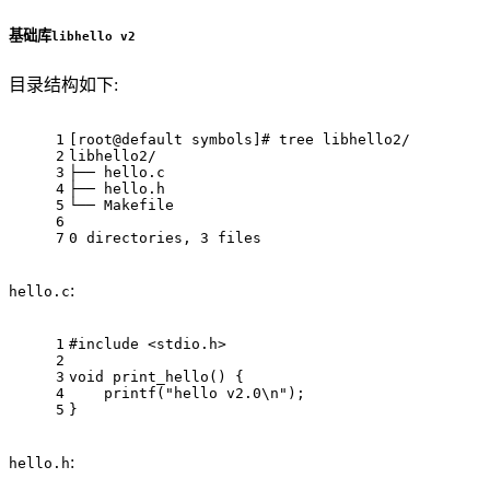
基础库
libhello v2
目录结构如下:
1
[root@default symbols]
# tree libhello2/
2
libhello2/
3
├── hello.c
4
├── hello.h
5
└── Makefile
6
7
0 directories, 3 files
:
hello.c
1
#
include
<stdio.h>
2
3
void
print_hello
()
 {
4
printf
(
"hello v2.0\n"
);
5
}
:
hello.h