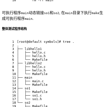
10
	rm -rf main
可执行程序
动态链接
和
, 在
目录下执行
生
main
so1
so2
main
make
成可执行程序
.
main
整体测试程序结构
1
[root@default symbols]
# tree .
2
.
3
├── libhello1
4
│   ├── hello.c
5
│   ├── hello.h
6
│   └── Makefile
7
├── libhello2
8
│   ├── hello.c
9
│   ├── hello.h
10
│   └── Makefile
11
├── main
12
│   ├── main.c
13
│   └── Makefile
14
├── so1
15
│   ├── Makefile
16
│   ├── so1.c
17
│   └── so1.h
18
└── so2
19
    ├── Makefile