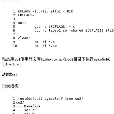
1
CFLAGS=-I../libhello1 -fPIC
2
LDFLAGS=
3
4
so1:
5
	gcc -c 
$(CFLAGS)
 *.c
6
	gcc -o libso1.so -shared 
$(CFLAGS)
$(LD
7
8
clean:
9
	rm -rf *.o
10
	rm -rf *.so
动态库
使用静态库
, 在
目录下执行
生成
so1
libhello.a
so1
make
.
libso1.so
动态库
so2
目录结构:
1
[root@default symbols]
# tree so2/
2
so2/
3
├── Makefile
4
├── so2.c
5
└── so2.h