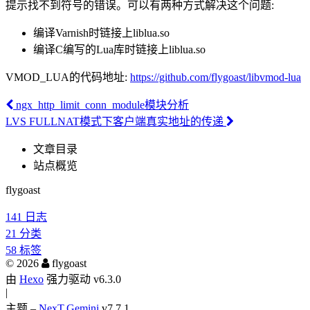
提示找不到符号的错误。可以有两种方式解决这个问题:
编译Varnish时链接上liblua.so
编译C编写的Lua库时链接上liblua.so
VMOD_LUA的代码地址:
https://github.com/flygoast/libvmod-lua
ngx_http_limit_conn_module模块分析
LVS FULLNAT模式下客户端真实地址的传递
文章目录
站点概览
flygoast
141
日志
21
分类
58
标签
©
2026
flygoast
由
Hexo
强力驱动 v6.3.0
|
主题 –
NexT.Gemini
v7.7.1