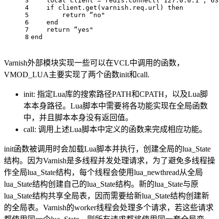
3
local
 client = redis.connect(‘
127.0
.0
.1
’, 
63
4
if
 client.get(varnish.req.url) 
then
5
return
 “no
"
6
    end
7
    return “yes"
8
end
Varnish外部模块实现一些可以在VCL中调用的函数，
VMOD_LUA主要实现了两个函数init和call.
init: 指定Lua库的搜索路径PATH和CPATH，以及Lua脚
本本身路径。Lua脚本中需要将各功能实现在全局函数
中，并且脚本本身没有返回值。
call: 调用上述Lua脚本中定义的函数来完成相应功能。
init函数被调用时会加载Lua脚本并执行，创建全局的lua_State
结构。因为Varnish是多线程并发处理请求，为了避免多线程操
作全局lua_State结构，每个线程会使用lua_newthread从全局
lua_State结构创建自己的lua_State结构。新的lua_State与原
lua_State结构共享全局表，因而需要给新lua_State结构创建新
的全局表。Varnish的worker线程会处理多个请求，若这些请求