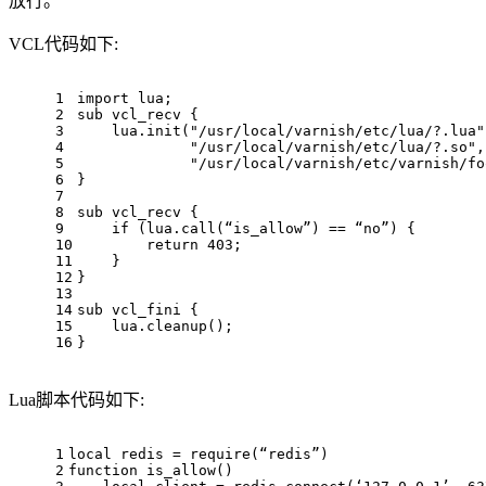
放行。
VCL代码如下:
1
import lua;
2
sub vcl_recv {
3
    lua.init("/usr/local/varnish/etc/lua/?.lua"
4
             "/usr/local/varnish/etc/lua/?.so",
5
             "/usr/local/varnish/etc/varnish/fo
6
}
7
8
sub vcl_recv {
9
    if (lua.call(“is_allow”) == “no”) {
10
        return 403;
11
    }
12
}
13
14
sub vcl_fini {
15
    lua.cleanup();
16
}
Lua脚本代码如下:
1
local
 redis = 
require
(“redis”)
2
function
is_allow
()