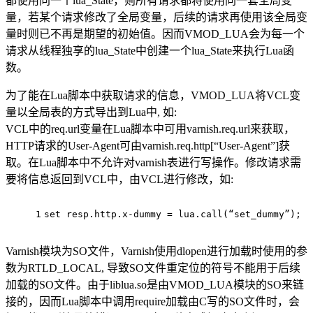
都使用同一个lua_State，则所有请求都将使用同一套全局变
量，若某个请求修改了全局变量，后续的请求再使用该全局变
量时则已不再是期望的初始值。因而VMOD_LUA会为每一个
请求从线程独享的lua_State中创建一个lua_State来执行Lua函
数。
为了能在Lua脚本中获取请求的信息，VMOD_LUA将VCL变
量以全局表的方式导出到Lua中, 如:
VCL中的req.url变量在Lua脚本中可用varnish.req.url来获取，
HTTP请求的User-Agent可由varnish.req.http[“User-Agent”]获
取。在Lua脚本中不允许对varnish表进行写操作。修改请求需
要将信息返回到VCL中，由VCL进行修改，如:
1
set resp.http.x-dummy = lua.call(“set_dummy”);
Varnish模块为SO文件，Varnish使用dlopen进行加载时使用的参
数为RTLD_LOCAL, 导致SO文件重定位的符号不能用于后续
加载的SO文件。由于liblua.so是由VMOD_LUA模块的SO来链
接的，因而Lua脚本中调用require加载由C写的SO文件时，会